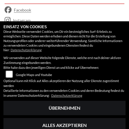
Facebook
Instagram
EINSATZ VON COOKIES
Google Maps
Diese Webseite verwendet Cookies, um Dir ein bestmögliches Surf-Erlebnis zu
ermöglichen. Diese Daten werden erhoben und dienen nicht für die Erstellung von
Nutzungsprofilen oder anderer weiterführender Verwendung. Sämtliche Informationen
RECHTLICHES
zu verwendeten Cookies und eingebundenen Diensten findest du
hier:
Datenschutzerklärung
Wir verwenden auf dieser Website folgende Dienste, welche erst nach deiner aktiven
AGB
Zustimmung eingebunden werden.
Bitte hake dazu den jeweiligen Dienst an und klicke auf Übernehmen:
Impressum
Google Maps und Youtube
Datenschutz
Optional kann mit Klick auf Alles akzeptieren der Nutzung aller Dienste zugestimmt
werden
Disclaimer
Detailierte Informationen zu den verwendeten Cookies und deren Bedeutung findest du
in unserer Datenschutzerklärung:
Datenschutzerklärung
Barrierefreiheit
ÜBERNEHMEN
ALLES AKZEPTIEREN