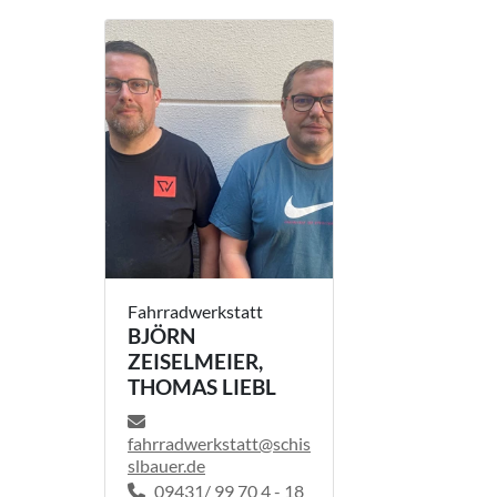
Fahrradwerkstatt
BJÖRN
ZEISELMEIER,
THOMAS LIEBL
fahrradwerkstatt@schis
slbauer.de
09431/ 99 70 4 - 18