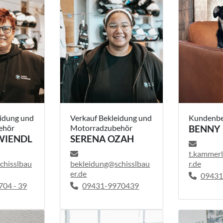
eidung und
Verkauf Bekleidung und
Kundenbe
ehör
Motorradzubehör
BENNY
WIENDL
SERENA OZAH
t.kammerl
chisslbau
bekleidung@schisslbau
r.de
er.de
09431
04 - 39
09431-9970439