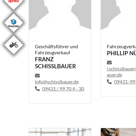
Geschäftsführer und
Fahrzeugverk
Fahrzeugverkauf
PHILLIP N
FRANZ
SCHISSLBAUER
j.schisslbaue
auer.de
info@schisslbauer.de
09431-99
09431 / 99 70 4 - 30