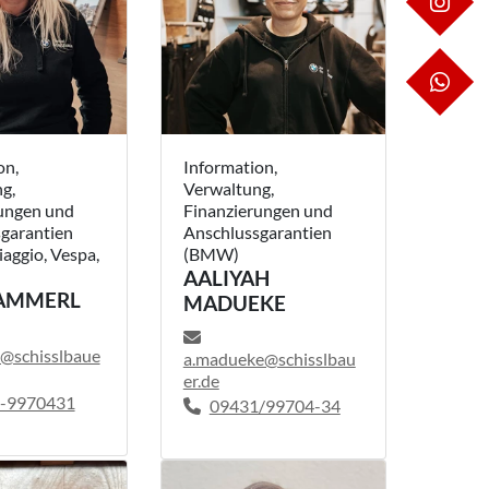
IN
WH
on,
Information,
g,
Verwaltung,
ungen und
Finanzierungen und
garantien
Anschlussgarantien
iaggio, Vespa,
(BMW)
AALIYAH
KAMMERL
MADUEKE
@schisslbaue
a.madueke@schisslbau
er.de
-9970431
09431/99704-34