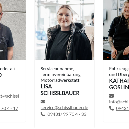
werkstatt
Serviceannahme,
Fahrzeuga
D
Terminvereinbarung
und Über
Motorradwerkstatt
KATHA
LISA
GOSLI
SCHISSLBAUER
tt@schissl
info@schi
service@schisslbauer.de
70 4 - 17
09431
09431/ 99 70 4 - 33