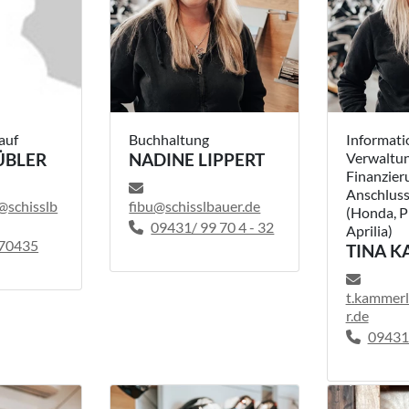
auf
Buchhaltung
Informati
ÜBLER
NADINE LIPPERT
Verwaltun
Finanzier
Anschluss
r@schisslb
fibu@schisslbauer.de
(Honda, P
09431/ 99 70 4 - 32
Aprilia)
70435
TINA 
t.kammerl
r.de
09431