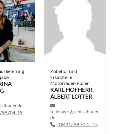
uslieferung
Zubehör und
gabe
Ersatzteile
RINA
Motorräder/Roller
KARL HOFHERR,
NG
ALBERT LOTTER
sslbauer.de
teilelager@schisslbauer.
/99704-19
de
09431/ 99 70 4 - 15