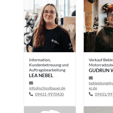
Information,
Verkauf Bekl
Kundenbetreuung und
Motorradzub
Auftragsbearbeitung
GUDRUN 
LEA NEBEL
bekleidung@s
info@schisslbauer.de
er.de
09431-9970430
09431/997