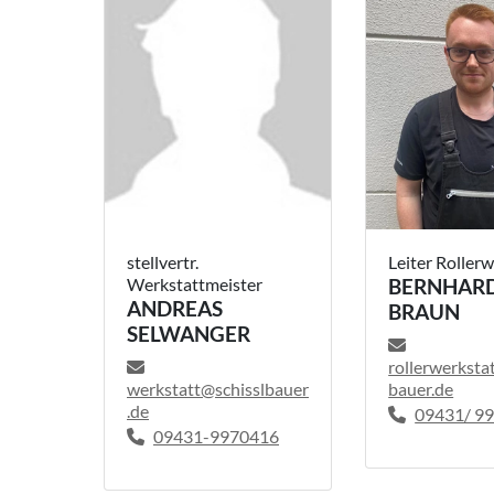
stellvertr.
Leiter Roller
Werkstattmeister
BERNHAR
ANDREAS
BRAUN
SELWANGER
rollerwerksta
werkstatt@schisslbauer
bauer.de
.de
09431/ 99 
09431-9970416