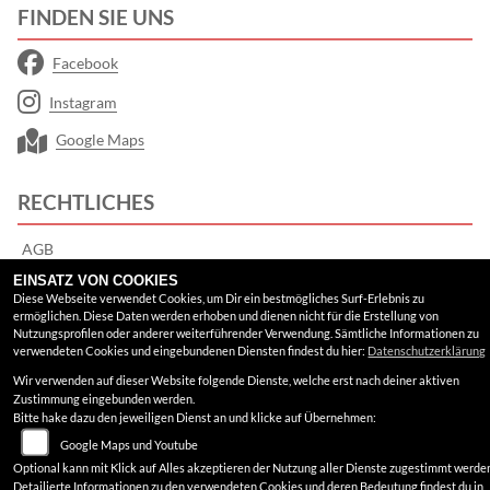
FINDEN SIE UNS
Facebook
Instagram
Google Maps
RECHTLICHES
AGB
EINSATZ VON COOKIES
Impressum
Diese Webseite verwendet Cookies, um Dir ein bestmögliches Surf-Erlebnis zu
ermöglichen. Diese Daten werden erhoben und dienen nicht für die Erstellung von
Datenschutz
Nutzungsprofilen oder anderer weiterführender Verwendung. Sämtliche Informationen zu
verwendeten Cookies und eingebundenen Diensten findest du hier:
Datenschutzerklärung
Disclaimer
Wir verwenden auf dieser Website folgende Dienste, welche erst nach deiner aktiven
Zustimmung eingebunden werden.
Barrierefreiheit
Bitte hake dazu den jeweiligen Dienst an und klicke auf Übernehmen:
Google Maps und Youtube
Optional kann mit Klick auf Alles akzeptieren der Nutzung aller Dienste zugestimmt werde
Detailierte Informationen zu den verwendeten Cookies und deren Bedeutung findest du in