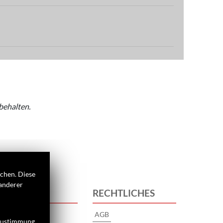
behalten.
ichen. Diese
 anderer
 UNS
RECHTLICHES
AGB
 Zustimmung