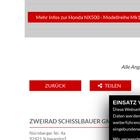
Mehr Infos zur Honda NX500 - Modellreihe Mk1 (
Alle Ang
ZURÜCK
TEILEN
EINSATZ
Diese Webseit
Daten werden 
ZWEIRAD SCHISSLBAUER GMBH
weiterführen
eingebundenen
Nürnberger Str. 4a
92421 Schwandorf
Wir verwenden