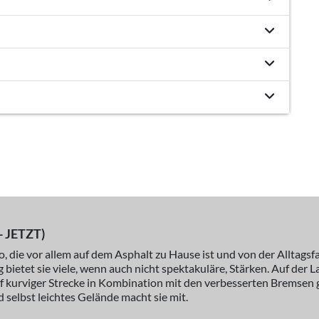
 JETZT)
 die vor allem auf dem Asphalt zu Hause ist und von der Alltagsfa
ig bietet sie viele, wenn auch nicht spektakuläre, Stärken. Auf der
uf kurviger Strecke in Kombination mit den verbesserten Bremsen 
selbst leichtes Gelände macht sie mit.