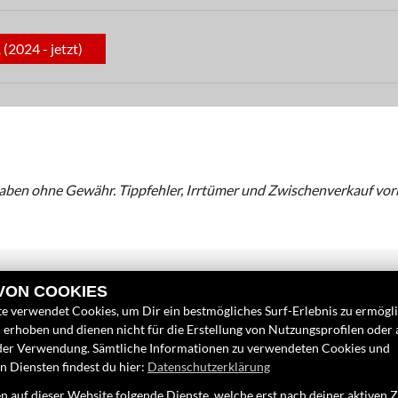
2024 - jetzt)
aben ohne Gewähr. Tippfehler, Irrtümer und Zwischenverkauf vor
 VON COOKIES
e verwendet Cookies, um Dir ein bestmögliches Surf-Erlebnis zu ermögl
erhoben und dienen nicht für die Erstellung von Nutzungsprofilen oder
LINKS
FINDEN SIE
der Verwendung. Sämtliche Informationen zu verwendeten Cookies und
 Diensten findest du hier:
Datenschutzerklärung
Unternehmen
Facebook
 auf dieser Website folgende Dienste, welche erst nach deiner aktiven