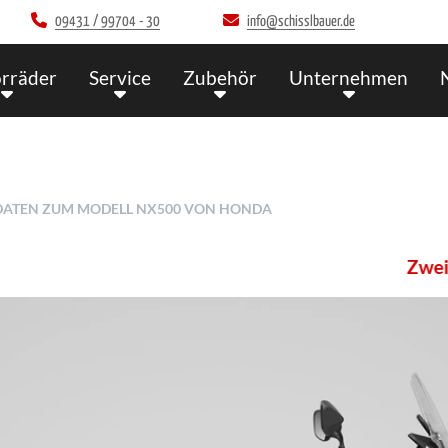
09431 / 99704 - 30
info@schisslbauer.de
rräder
Service
Zubehör
Unternehmen
 DATEN ZUM MODELL NX500 VON HONDA
Zweirad Sc